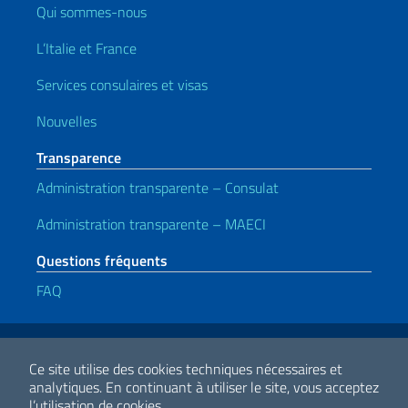
Qui sommes-nous
L’Italie et France
Services consulaires et visas
Nouvelles
Transparence
Administration transparente – Consulat
Administration transparente – MAECI
Questions fréquents
FAQ
Liens utiles
Note legali
Privacy e cookie policy
Dichiarazione di accessibilità
Ce site utilise des cookies techniques nécessaires et
analytiques.
En continuant à utiliser le site, vous acceptez
l’utilisation de cookies.