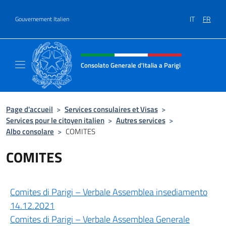
Aller au contenu
IT
FR
Gouvernement Italien
Site Web, social et en-tête de m
Consolato Generale d'Italia a Parigi
Il sito ufficiale del Consolato Generale d'Ital
Page d'accueil
>
Services consulaires et Visas
>
Services pour le citoyen italien
>
Autres services
>
Albo consolare
>
COMITES
COMITES
Comites di Parigi – Verbale Assemblea insediamento
14.12.2021
Comites di Parigi – Verbale Assemblea Generale