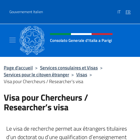
Aller au contenu
IT
FR
Gouvernement Italien
Site Web, social et en-tête de m
Consolato Generale d'Italia a Parigi
Il sito ufficiale del Consolato Generale d'Ital
Page d'accueil
>
Services consulaires et Visas
>
Services pour le citoyen étranger
>
Visas
>
Visa pour Chercheurs / Researcher’s visa
Visa pour Chercheurs /
Researcher’s visa
Le visa de recherche permet aux étrangers titulaires
d’un doctorat ou d’une qualification d’enseignement