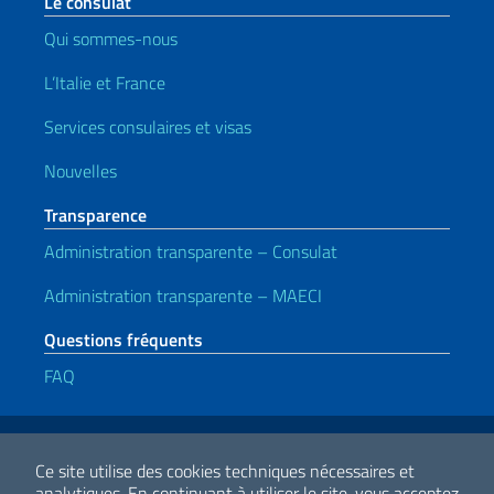
Le consulat
Qui sommes-nous
L’Italie et France
Services consulaires et visas
Nouvelles
Transparence
Administration transparente – Consulat
Administration transparente – MAECI
Questions fréquents
FAQ
Liens utiles
Note legali
Privacy e cookie policy
Dichiarazione di accessibilità
Ce site utilise des cookies techniques nécessaires et
analytiques.
En continuant à utiliser le site, vous acceptez