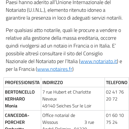
Paesi hanno aderito all’Unione Internazionale del
Notariato (U.I.N.L.), elemento ritenuto idoneo a
garantire la presenza in loco di adeguati servizi notarili.
Per qualsiasi atto notarile, quali le procure a vendere o
relative alla gestione della massa ereditaria, occorre
quindi rivolgersi ad un notaio in Francia o in Italia. E’
possibile altresì consultare il sito del Consiglio
Nazionale del Notariato per l’Italia (
www.notariato.it
) e
per la Francia (
www.notaires.fr
)
PROFESSIONISTA
INDIRIZZO
TELEFONO
BERTONCELLO
7 rue Hubert et Charlotte
02 41 76
KERHARO
Neveux
20 72
Monia
49140 Seiches Sur le Loir
CANCEDDA-
Office notarial de
01 60 10
PORCHER
Wissous 3 rue
75 24