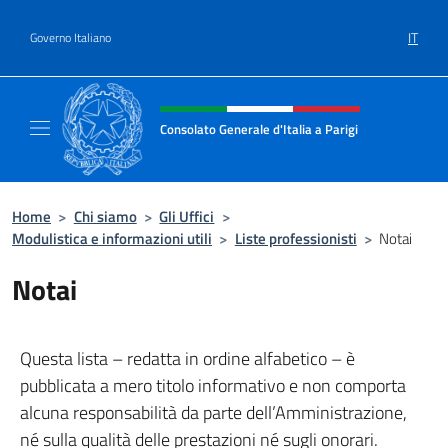
Salta al contenuto
IT
Governo Italiano
Intestazione sito, social e menù
Consolato Generale d'Italia a Parigi
Il sito ufficiale del Consolato Generale d'Ital
Home
>
Chi siamo
>
Gli Uffici
>
Modulistica e informazioni utili
>
Liste professionisti
>
Notai
Notai
Questa lista – redatta in ordine alfabetico – è
pubblicata a mero titolo informativo e non comporta
alcuna responsabilità da parte dell’Amministrazione,
né sulla qualità delle prestazioni né sugli onorari.