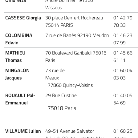
Ombretta
André Dolimier 91320
Wissous
CASSESE Giorgia
30 place Denfert Rochereau
01 42 79
75014 PARIS
78 33
COLOMBINA
7 rue de Banés 92190 Meudon
01 46 23
Edwin
07 99
MATHIEU
70 Boulevard Garibaldi 75015
01 45 66
Thomas
Paris
61 11
MINGALON
73 rue de
01 60 04
Jacques
Meaux
03 03
77860 Quincy-Voisins
ROUAULT Pol-
29 Rue Custine
01 40 05
Emmanuel
54 69
75018 Paris
VILLAUME Julien
49-51 Avenue Salvator
01 60 25