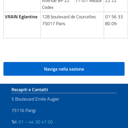
Allende BP 22 77101 Meaux
22 22
Cedex
VRAIN Eglantine
128 boulevard de Courcelles
01 56 33
75017 Paris
80 09
Naviga nella sezione
Sezione footer
Recapiti e Contatti
5 Boulevard Emile Augier
75116 Parigi
Tel:
01 – 44 30 47 00