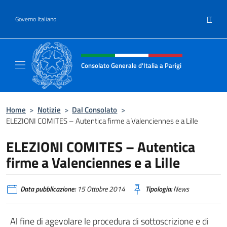
Salta al contenuto
IT
Governo Italiano
Intestazione sito, social e menù
Consolato Generale d'Italia a Parigi
Il sito ufficiale del Consolato Generale d'Ital
Home
>
Notizie
>
Dal Consolato
>
ELEZIONI COMITES – Autentica firme a Valenciennes e a Lille
ELEZIONI COMITES – Autentica
firme a Valenciennes e a Lille
Data pubblicazione:
15 Ottobre 2014
Tipologia:
News
Al fine di agevolare le procedura di sottoscrizione e di