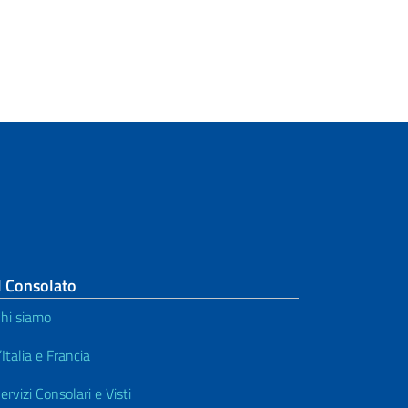
l Consolato
hi siamo
’Italia e Francia
ervizi Consolari e Visti