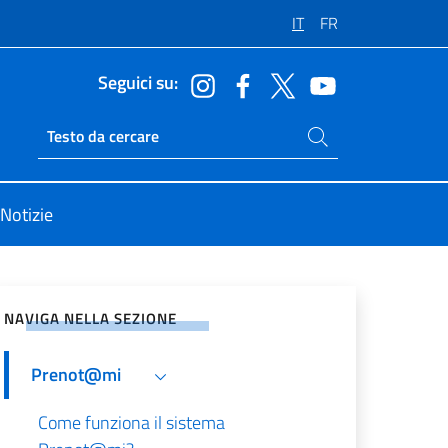
IT
FR
Seguici su:
Cerca nel sito
Ricerca sito live
Notizie
vidi sui Social Network
NAVIGA NELLA SEZIONE
Prenot@mi
Come funziona il sistema