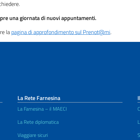
chiedere.
 apre una giornata di nuovi appuntamenti.
are la
pagina di approfondimento sul Prenot@mi
.
La Rete Farnesina
I
La Farnesina – il MAECI
C
La Rete diplomatica
L
Viaggiare sicuri
S