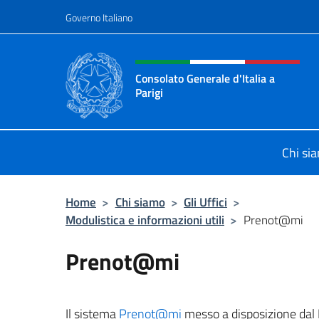
Salta al contenuto
Governo Italiano
Intestazione sito, social 
Consolato Generale d'Italia a
Parigi
Il sito ufficiale del Consolato Genera
Chi si
Home
>
Chi siamo
>
Gli Uffici
>
Modulistica e informazioni utili
>
Prenot@mi
Prenot@mi
Il sistema
Prenot@mi
messo a disposizione dal M