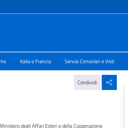
e menù
le d'Italia a Parigi
amo
Italia e Francia
Servizi Consolari e Visti
Condi
Condividi
inistero degli Affari Esteri e della Cooperazione