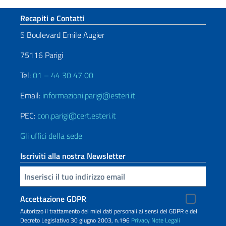
Sezione footer
Recapiti e Contatti
5 Boulevard Emile Augier
75116 Parigi
Tel:
01 – 44 30 47 00
Email:
informazioni.parigi@esteri.it
PEC:
con.parigi@cert.esteri.it
Gli uffici della sede
Iscriviti alla nostra Newsletter
Inserisci la tua email
Accettazione GDPR
Autorizzo il trattamento dei miei dati personali ai sensi del GDPR e del
Decreto Legislativo 30 giugno 2003, n.196
Privacy
Note Legali