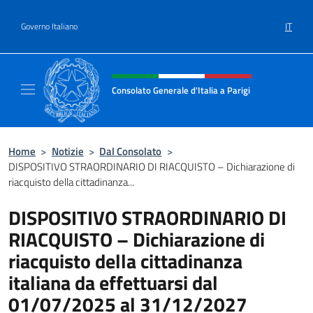
Salta al contenuto
IT
Governo Italiano
Intestazione sito, social e menù
Consolato Generale d'Italia a Parigi
Il sito ufficiale del Consolato Generale d'Ital
Home
>
Notizie
>
Dal Consolato
>
DISPOSITIVO STRAORDINARIO DI RIACQUISTO – Dichiarazione di
riacquisto della cittadinanza...
DISPOSITIVO STRAORDINARIO DI
RIACQUISTO – Dichiarazione di
riacquisto della cittadinanza
italiana da effettuarsi dal
01/07/2025 al 31/12/2027