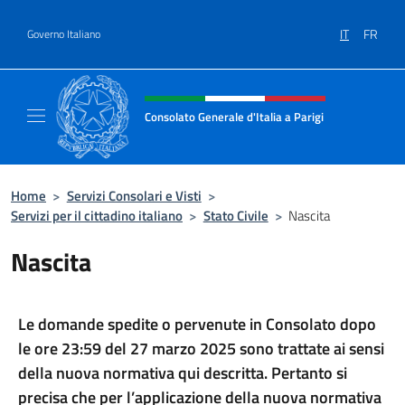
Salta al contenuto
IT
FR
Governo Italiano
Intestazione sito, social e menù
Consolato Generale d'Italia a Parigi
Il sito ufficiale del Consolato Generale d'Ital
Home
>
Servizi Consolari e Visti
>
Servizi per il cittadino italiano
>
Stato Civile
>
Nascita
Nascita
Le domande spedite o pervenute in Consolato dopo
le ore 23:59 del 27 marzo 2025 sono trattate ai sensi
della nuova normativa qui descritta.
Pertanto si
precisa che per
l’applicazione della nuova normativa