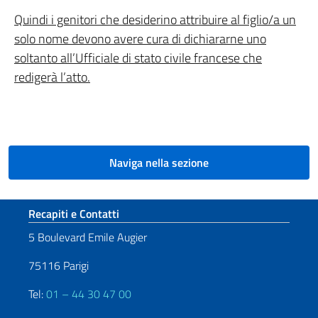
Quindi i genitori che desiderino attribuire al figlio/a un
solo nome devono avere cura di dichiararne uno
soltanto all’Ufficiale di stato civile francese che
redigerà l’atto.
Naviga nella sezione
Sezione footer
Recapiti e Contatti
5 Boulevard Emile Augier
75116 Parigi
Tel:
01 – 44 30 47 00